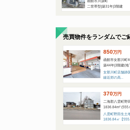
函館市川汲町
二世帯型
|
築31年
|
3階建
売買物件をランダムでご
850
万
円
函館市女那川町40
築44年
|
3階建
(地
女那川町店舗跡国
線近郊の高...
370
万
円
二海郡八雲町野田
1836.84m² (555
八雲町野田生土
1836.84㎡【555.6