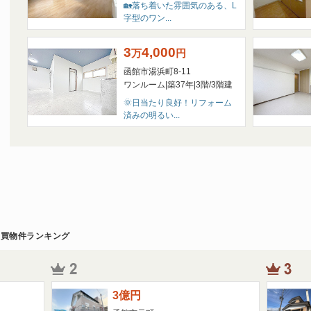
🏡落ち着いた雰囲気のある、L
▪ ▪ ▪ ▪ ▪ ▪ ▪ ▪ ▪ ▪ ▪ ▪ ▪ ▪
字型のワン...
夏季休業期間：８月９日(土）～８月１４
８月１５日(金）より通常営業致します。
3
4,000
万
円
函館市湯浜町8-11
2024/12/17
ワンルーム
|
築37年
|
3階
/
3階建
🎍年末年始休暇のお知らせ🎍
🌞日当たり良好！リフォーム
平素は格別のご高配を賜り、誠にありがと
済みの明るい...
誠に勝手ながら、年末年始休業日を下記の
２０２４年１２月２８日(土)～２０２５年１
１月６日(月)より通常営業させていただきま
来年も弊社をご愛顧いただきますようお願
売買物件ランキング
3
億
円