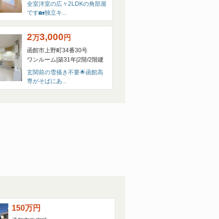
全室洋室の広々2LDKの角部屋
です🏡独立キ...
日（木）まで
2
3,000
万
円
函館市上野町34番30号
ワンルーム
|
築31年
|
2階
/
2階建
うござます。
玄関前の雪掻き不要🌟函館高
専がそばにあ...
とおりとさせていただきます。
月５日(日）
す。
いいたします。
次へ>>
150
万
円