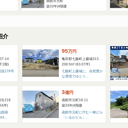
函館市元町
築33年
|
4階建
紹介
95
万
円
7-14
亀田郡七飯町上藤城313-139
下1階)
208.5m² (63.07坪)
道278号
七飯町上藤城に、自然豊か
な環境でゆとり...
3
億
円
生218
函館市元町18-11
.64坪)
築33年
|
4階建
地面積
函館市元町に佇む一棟ビル
4...
「いるかビル」...