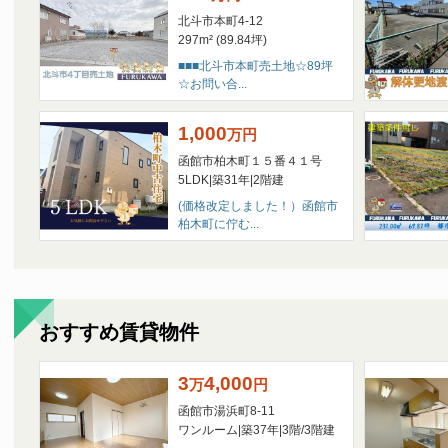
詳しくは↓↓↓↓↓↓
北斗市本町4-12
https://fudosan.cbiz.ne.jp/detailPage/rent/9
297m² (89.84坪)
■■■北斗市本町売土地☆89坪
☆お問い合...
2025/12/09
年末年始休暇のお知らせ⛄
1,000
平素は格別のご高配を賜り、誠にありがと
万
円
誠に勝手ながら、年末年始休業日を下記の
函館市柏木町１５番４１号
5LDK
|
築31年
|
2階建
２０２５年１２月２７日(土)～２０２６年１
(価格改定しました！）函館市
柏木町に佇む...
１月５日(月)より通常営業させていただきま
来年も弊社をご愛顧いただきますようお願
おすすめ賃貸物件
2025/08/06
◆◆お盆休みのお知らせ◆◆
平素より格別のお引き立てを賜り厚く御礼
3
4,000
万
円
さて、誠に勝手ではございますが、弊社で
函館市湯浜町8-11
夏季休業とさせていただきます。
ワンルーム
|
築37年
|
3階
/
3階建
ご迷惑をお掛けしますが、何卒よろしくお