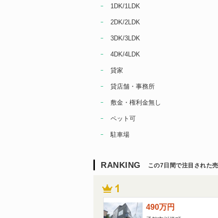
1DK/1LDK
2DK/2LDK
3DK/3LDK
4DK/4LDK
貸家
貸店舗・事務所
敷金・権利金無し
ペット可
駐車場
RANKING
この7日間で注目された
490
万
円