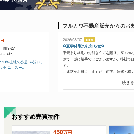
フルカワ不動産販売からのお
2026/08/07
万
円
✿夏季休暇のお知らせ✿
川町9-27
平素より格別のお引き立てを賜り、厚く御
 (62.4坪)
さて、誠に勝手ではございますが、弊社で
2.40坪土地で公道8ｍ沿い、
す。
コンビニ・スー…
ご迷惑をお掛けしますが、何卒ご理解の程
続き
夏季休業期間：２０２６年８月１３日(木)～
2026/03/25
おすすめ物件☆彡コーポラス上野１Ｒ
おすすめ売買物件
リフォーム済み賃貸物件！！賃料３３，０
壁、床、キッチンリフォーム済みです！
450
学生さん、新社会人におすすめ！
万
円