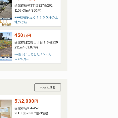
函館市桔梗3丁目327番261
8/3330/
1157.05m² (350坪)
■■■桔梗駅近く！３５０坪の土
地のご紹...
450
うござます。
万
円
とおりとさせていただきます。
函館市日吉町１丁目１６番229
231m² (69.87坪)
月４日(日)まで
▪▪▪値下げしました！500万
→450万▪▪...
す。
いいたします。
もっと見る
申し上げます。
5
2,000
万
円
は以下の期間を
函館市昭和4-45-1
2LDK
|
築23年
|
2階
/
3階建
願い申し上げます。