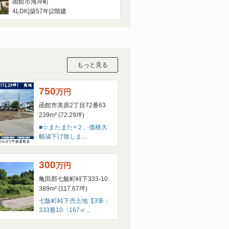
函館市海岸町
4LDK
|
築57年
|
2階建
もっと見る
750
万
円
函館市美原2丁目72番63
239m² (72.29坪)
■☆またまた×２、価格大
幅値下げ致しま...
300
万
円
亀田郡七飯町峠下333-10
389m² (117.67坪)
七飯町峠下売土地【3筆：
333番10〈167㎡...